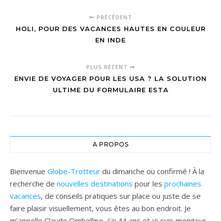
ideale aux Arcs
gîtes et
lors de vos
chambres
PRÉCÉDENT
vacances
d’hôtes
HOLI, POUR DES VACANCES HAUTES EN COULEUR
EN INDE
PLUS RÉCENT
ENVIE DE VOYAGER POUR LES USA ? LA SOLUTION
ULTIME DU FORMULAIRE ESTA
A PROPOS
Bienvenue
Globe-Trotteur
du dimanche ou confirmé ! À la
recherche de
nouvelles destinations
pour les
prochaines
vacances
, de conseils pratiques sur place ou juste de se
faire plaisir visuellement, vous êtes au bon endroit. Je
m’appelle Claude Ombelline, j’ai 44 ans et je suis moniteur