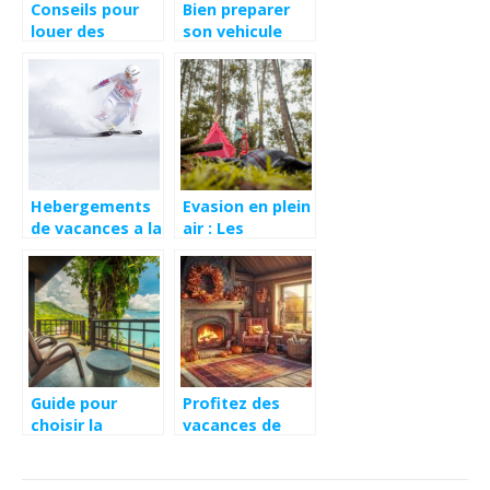
Conseils pour
Bien preparer
louer des
son vehicule
maisons de
pour des
vacances
vacances en
montagne
Hebergements
Evasion en plein
de vacances a la
air : Les
montagne : les
nouvelles
avantages
tendances de
l’hotellerie en
plein air
Guide pour
Profitez des
choisir la
vacances de
location
toussaint dans
saisonniere
de magnifiques