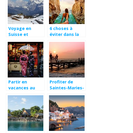
Voyage en
6 choses à
Suisse et
éviter dans la
stations de ski
préparation
d’un voyage
Partir en
Profiter de
vacances au
Saintes-Maries-
Japon,
de-la-Mer cet
comment
été pour vous
organiser son
détendre en
voyage ?
famille