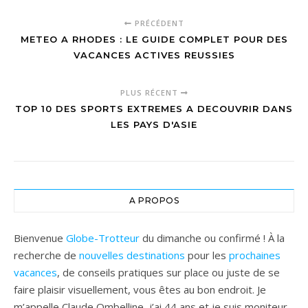
méditerranéennes
PRÉCÉDENT
au célèbre
METEO A RHODES : LE GUIDE COMPLET POUR DES
restaurant
Kostis du Pirée
VACANCES ACTIVES REUSSIES
PLUS RÉCENT
TOP 10 DES SPORTS EXTREMES A DECOUVRIR DANS
LES PAYS D'ASIE
A PROPOS
Bienvenue
Globe-Trotteur
du dimanche ou confirmé ! À la
recherche de
nouvelles destinations
pour les
prochaines
vacances
, de conseils pratiques sur place ou juste de se
faire plaisir visuellement, vous êtes au bon endroit. Je
m’appelle Claude Ombelline, j’ai 44 ans et je suis moniteur