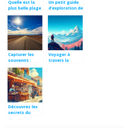
Quelle est la
Un petit guide
plus belle plage
d’exploration de
de la Martinique
la cote
?
d’Amalfitaine en
Italie
Capturer les
Voyager à
souvenirs :
travers la
astuces pour
littérature :
des photos de
quand les récits
voyage
façonnent
inoubliables
notre vision du
monde
Découvrez les
secrets du
gyros grec, une
explosion de
saveurs