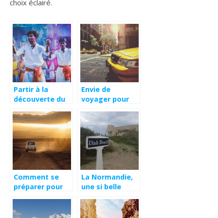
choix éclairé.
Partir à la
Envie de
découverte du
voyager pour
nord de l’Inde en
les USA ? La
20 jours
solution ultime
du Formulaire
ESTA
Comment se
La Normandie,
préparer pour
une si belle
un road trip?
région à visiter !