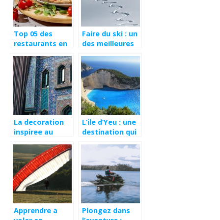
Top 05 des
Faire du ski : un
restaurants en
des meilleures
Florence pour
activites a ne
d’excellentes
pas rater dans
pizzas
les Alpes
La decoration
L’ile d’Yeu : une
inspiree au
destination qui
Maroc pour une
comporte un
touche
bon nombre
d’originalite
d’activites !
Apprendre a
Plongez dans