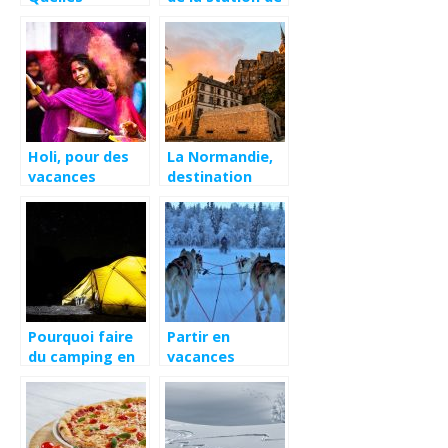
activités
ski Les Arcs
pratiquer ?
Holi, pour des
La Normandie,
vacances
destination
hautes en
idéale pour cet
couleur en Inde
été
Pourquoi faire
Partir en
du camping en
vacances
Normandie ?
pendant l’hiver