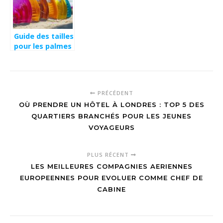
Guide des tailles
pour les palmes
de bodyboard :
Comment bien
entretenir son
equipement
PRÉCÉDENT
apres chaque
OÙ PRENDRE UN HÔTEL À LONDRES : TOP 5 DES
session
QUARTIERS BRANCHÉS POUR LES JEUNES
VOYAGEURS
PLUS RÉCENT
LES MEILLEURES COMPAGNIES AERIENNES
EUROPEENNES POUR EVOLUER COMME CHEF DE
CABINE