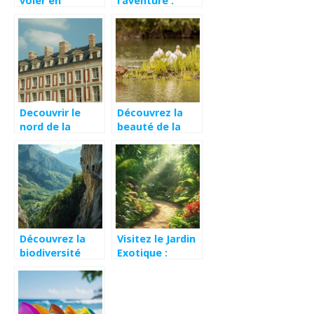
voler en
l’aventure :
parapente :
découvrez le jet
tout ce qu’il
ski a Dubaï
faut savoir !
Decouvrir le
Découvrez la
nord de la
beauté de la
france a velo :
Camargue en
astuces pour
safari 4×4
une aventure
inoubliable
Découvrez la
Visitez le Jardin
biodiversité
Exotique :
exceptionnelle
voyage tropical
autour de la via-
au sein des
ferrata des
legendaires
Pillots à Planfoy
Wisley Gardens