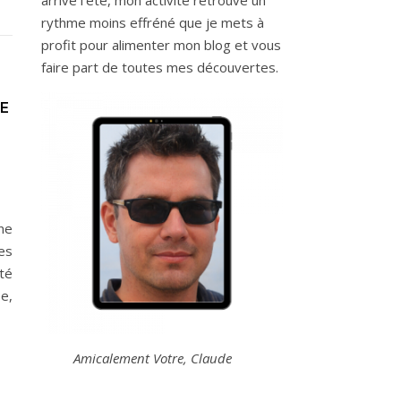
arrive l’été, mon activité retrouve un
rythme moins effréné que je mets à
profit pour alimenter mon blog et vous
faire part de toutes mes découvertes.
E
ne
les
té
ée,
Amicalement Votre, Claude